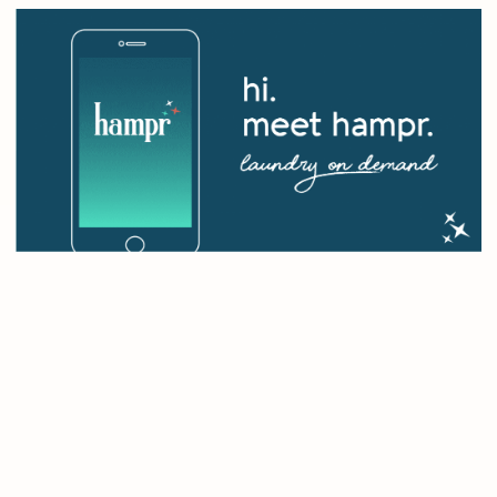
tisha@thekeypr.com
https://www.thekeypr.com/